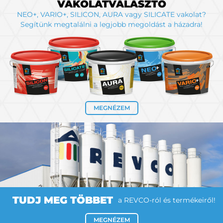
VAKOLATVÁLASZTÓ
NEO+, VARIO+, SILICON, AURA vagy SILICATE vakolat?
Segítünk megtalálni a legjobb megoldást a házadra!
MEGNÉZEM
TUDJ MEG TÖBBET
a REVCO-ról és termékeiről!
MEGNÉZEM