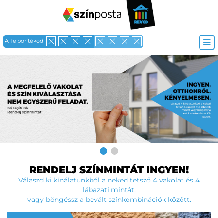
A Te borítékod
RENDELJ SZÍNMINTÁT INGYEN!
Válaszd ki kínálatunkból a neked tetsző 4 vakolat és 4
lábazati mintát,
vagy böngéssz a bevált színkombinációk között.