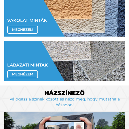
VAKOLAT MINTÁK
MEGNÉZEM
LÁBAZATI MINTÁK
MEGNÉZEM
HÁZSZÍNEZŐ
Válogass a színek között és nézd meg, hogy mutatna a
házadon!