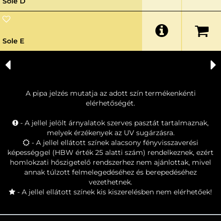
Sole D
AURA
HBW:
71
VARIO+
NEO+
SILICATE
SILICON
Sole E
AURA
HBW:
68
A pipa jelzés mutatja az adott szín termékenkénti
elérhetőségét.
- A jellel jelölt árnyalatok szerves pasztát tartalmaznak,
melyek érzékenyek az UV sugárzásra.
- A jellel ellátott színek alacsony fényvisszaverési
képességgel (HBW érték 25 alatti szám) rendelkeznek, ezért
homlokzati hőszigetelő rendszerhez nem ajánlottak, mivel
annak túlzott felmelegedéséhez és berepedéséhez
vezethetnek.
- A jellel ellátott színek kis kiszerelésben nem elérhetőek!