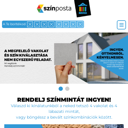
A Te borítékod
RENDELJ SZÍNMINTÁT INGYEN!
Válaszd ki kínálatunkból a neked tetsző 4 vakolat és 4
lábazati mintát,
vagy böngéssz a bevált színkombinációk között.