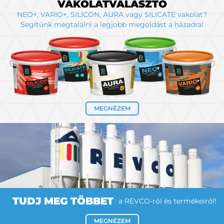
VAKOLATVÁLASZTÓ
NEO+, VARIO+, SILICON, AURA vagy SILICATE vakolat?
Segítünk megtalálni a legjobb megoldást a házadra!
MEGNÉZEM
TUDJ MEG TÖBBET
a REVCO-ról és termékeiről!
MEGNÉZEM