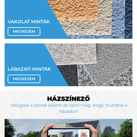
VAKOLAT MINTÁK
MEGNÉZEM
LÁBAZATI MINTÁK
MEGNÉZEM
HÁZSZÍNEZŐ
Válogass a színek között és nézd meg, hogy mutatna a
házadon!